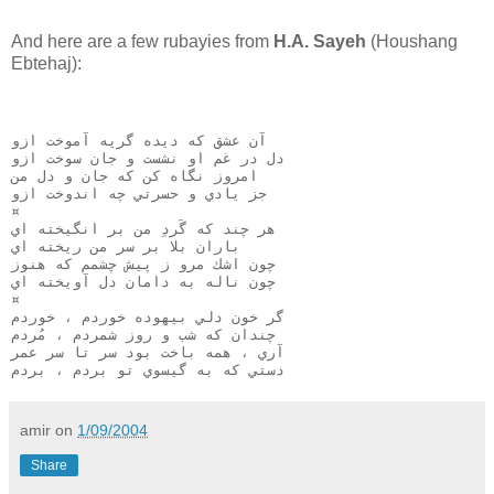
And here are a few rubayies from
H.A. Sayeh
(Houshang
Ebtehaj):
آن عشق كه ديده گريه آموخت ازو
دل در غم او نشست و جان سوخت ازو
امروز نگاه كن كه جان و دل من
جز يادي و حسرتي چه اندوخت ازو
¤
هر چند كه گَردِ من بر انگيخته اي
باران بلا بر سر من ريخته اي
چون اشك مرو ز پيش چشمم كه هنوز
چون ناله به دامان دل آويخته اي
¤
گر خون دلي بيهوده خوردم ، خوردم
چندان كه شب و روز شمردم ، مُردم
آري ، همه باخت بود سر تا سر عمر
دستي كه به گيسوي تو بردم ، بردم
amir
on
1/09/2004
Share