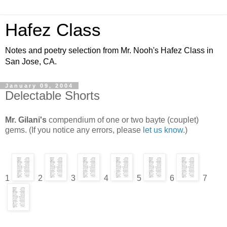
Hafez Class
Notes and poetry selection from Mr. Nooh's Hafez Class in
San Jose, CA.
January 09, 2004
Delectable Shorts
Mr. Gilani's
compendium of one or two bayte (couplet)
gems. (If you notice any errors, please
let us know
.)
1
2
3
4
5
6
7